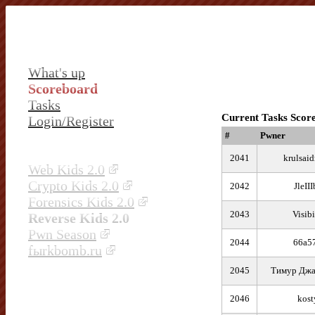
What's up
Scoreboard
Tasks
Current Tasks Scor
Login/Register
#
Pwner
2041
krulsai
Web Kids 2.0
Crypto Kids 2.0
2042
JleII
Forensics Kids 2.0
2043
Visibi
Reverse Kids 2.0
Pwn Season
2044
66a5
fыrkbomb.ru
2045
Тимур Джа
2046
kost